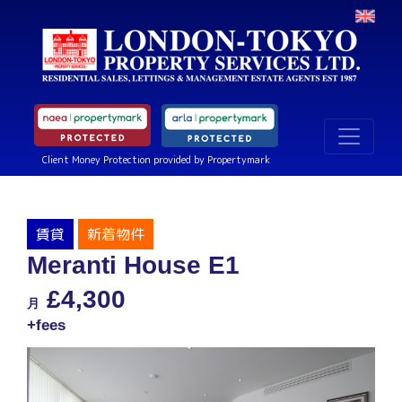
Client Money Protection provided by Propertymark
賃貸
新着物件
Meranti House E1
£4,300
月
+fees