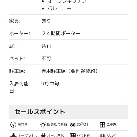
オープンキッチン
バルコニー
家具:
あり
ポーター:
２４時間ポーター
庭:
共有
ペット:
不可
駐車場:
専用駐車場（要別途契約）
入居可能
9月中旬
日:
セールスポイント
2
南向き
陽あたり良好
80
以上
二重窓
オープンキッ
オール電化
リフト付
ジム付